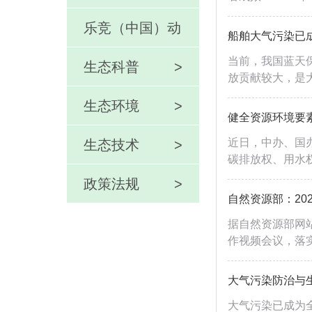
乐竞（中国）动
船舶大气污染已成
当前，我国蓝天
态
生态科普
>
放贡献较大，是大
生态环境
>
>
健全资源环境要
近日，中办、国
生态技术
>
碳排放权、用水权
政策法规
>
自然资源部：20
据自然资源部网站
作视频会议，落实
大气污染防治与
大气污染已成为