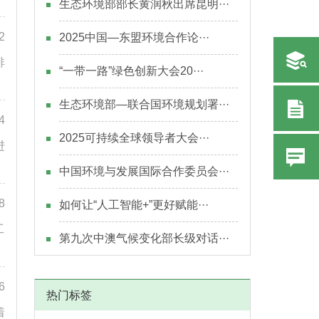
生态环境部部长黄润秋出席昆明···
2
2025中国—东盟环境合作论···
排
“一带一路”绿色创新大会20···
生态环境部—联合国环境规划署···
4
2025可持续全球领导者大会···
进
中国环境与发展国际合作委员会···
8
如何让“人工智能+”更好赋能···
工
第九次中澳气候变化部长级对话···
6
热门标签
着