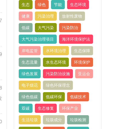
生态
绿色
节能
生态环境
健康
污染治理
放射性废物
7
低碳
大气污染
污染防治
大气污染治理项目
海洋环境保护法
岸电监管
水环境治理
生态保障
9
生态流量
水生态环境
环境保护
绿色发展
污染防治设施
亚运会
电子烟花
绿色环保理念
8
绿色低碳
低碳环保
低碳技术
发
双碳
生态修复
环保产业
生活垃圾
垃圾成分
垃圾检测
0