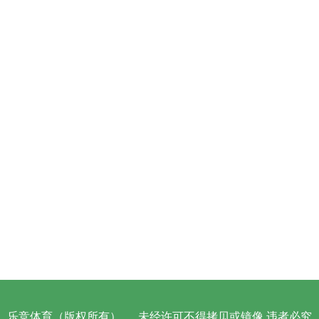
乐竞体育（版权所有）
未经许可不得拷贝或镜像 违者必究