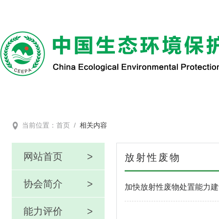
当前位置：
首页
/
相关内容
网站首页
>
放射性废物
协会简介
>
加快放射性废物处置能力建
能力评价
>