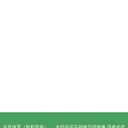
乐竞体育（版权所有）
未经许可不得拷贝或镜像 违者必究