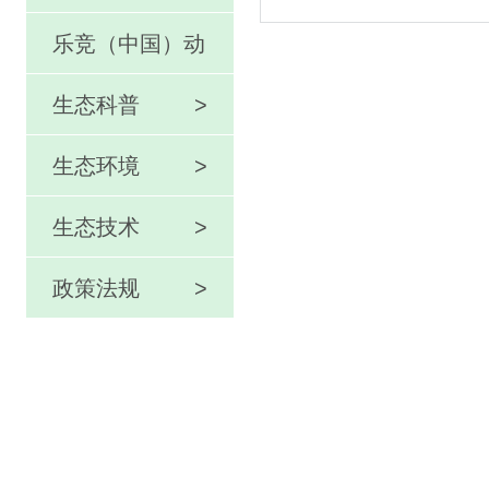
乐竞（中国）动
态
生态科普
>
生态环境
>
>
生态技术
>
政策法规
>