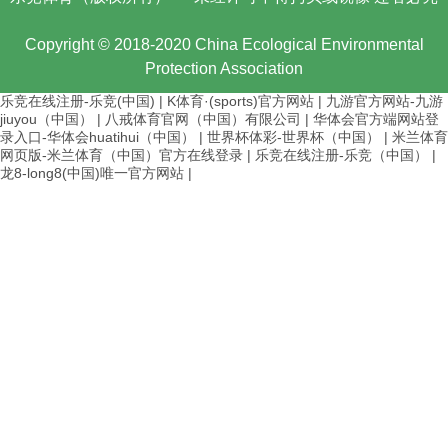
Copyright © 2018-2020 China Ecological Environmental
Protection Association
乐竞在线注册-乐竞(中国)
|
K体育·(sports)官方网站
|
九游官方网站-九游
jiuyou（中国）
|
八戒体育官网（中国）有限公司
|
华体会官方端网站登
录入口-华体会huatihui（中国）
|
世界杯体彩-世界杯（中国）
|
米兰体育
网页版-米兰体育（中国）官方在线登录
|
乐竞在线注册-乐竞（中国）
|
龙8-long8(中国)唯一官方网站
|