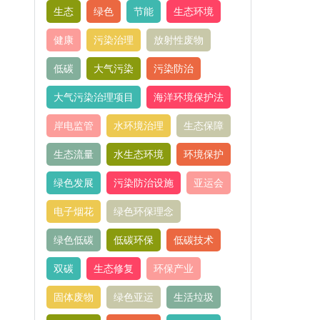
生态
绿色
节能
生态环境
健康
污染治理
放射性废物
低碳
大气污染
污染防治
大气污染治理项目
海洋环境保护法
岸电监管
水环境治理
生态保障
生态流量
水生态环境
环境保护
绿色发展
污染防治设施
亚运会
电子烟花
绿色环保理念
绿色低碳
低碳环保
低碳技术
双碳
生态修复
环保产业
固体废物
绿色亚运
生活垃圾