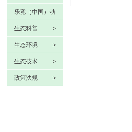
乐竞（中国）动
态
生态科普
>
生态环境
>
>
生态技术
>
政策法规
>