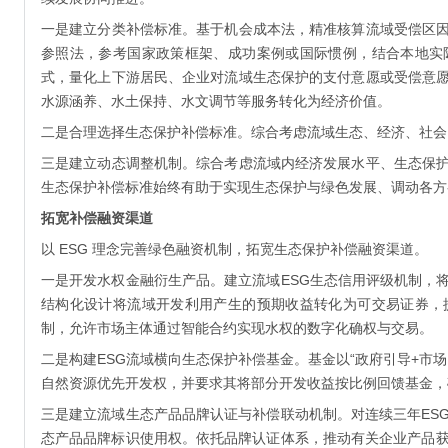
一是建立分类补偿标准。基于机会成本法，精准核算流域受偿区
参照法，参考国家政策框架、成功案例或国际惯例，结合本地实
式，量化上下游居民、企业对流域生态保护的支付意愿或受偿意
水源涵养、水土保持、水文调节等服务转化为经济价值。
二是合理选择生态保护补偿标准。综合考虑流域生态、经济、社会
三是建立动态调整机制。综合考虑流域内经济发展水平、生态保
生态保护补偿标准始终有助于实现生态保护与绿色发展、调动各方
拓宽补偿融资渠道
以 ESG 理念完善绿色融资机制，拓宽生态保护补偿融资渠道。
一是开发水权金融衍生产品。建立流域ESG生态信用评级机制，
结构化设计将流域开发利用产生的预期收益转化为可交易证券，
制，允许市场主体通过智能合约实现水权的数字化确权与交易。
二是构建ESG流域横向生态保护补偿基金。基金以“政府引导+市
自然资源优先开发权，并要求其将部分开发收益按比例回馈基金，
三是建立流域生态产品品牌认证与补偿联动机制。对连续三年ES
态产品品牌标识使用权。依托品牌认证体系，推动有关企业产品获