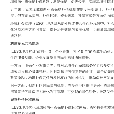
域横向生态保护补偿机制，激励保护、促进公平、实现流域可持续
近年来，我国流域横向生态保护补偿机制在制度框架设计、补偿
展，但在多元参与、补偿标准、资金来源、补偿方式等方面仍面临
环境社会治理（ESG）理念以系统性思维整合生态环境保护、社
化利益相关方协同共治、提升治理效能的显著优势，为创新流域
践路径。
构建多元共治网络
以ESG理念构建“政府引导—企业履责—社区参与”的流域生态
生态服务功能、企业发展质量与民生福祉协同提升。
一方面，明确企业权责边界。针对流域生态系统服务的直接受益企
绩效纳入核心披露指标。同时对履行补偿责任的企业，赋予优先
政策激励，构建补偿责任与发展权益的协同机制，推动保护与发展
另一方面，创新社区居民参与机制。在受偿地区推行居民生态环
河道管护等环保行为转化为可累积、可交易的绿色积分，推动受偿地
完善补偿标准体系
以ESG理念优化流域横向生态保护补偿标准体系，需坚持分类核
续发展协同推进。