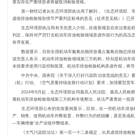
查实存在严重情形者将被取消检验资格。
第一财经记者从生态环境部执法局了解到，《生态环境部、
虚假排放检验报告情节严重判定标准的意见（征求意见稿）》已开
生态环境部执法局有关负责人介绍，此项新规旨在依法查处
判定，保持对严厉打击机动车排放检验领域弄虚作假行为的高压
有序发展。
数据显示，目前全国机动车氮氧化物排放量占氮氧化物总排放
该负责人表示，机动车排放检验领域第三方机构，特别是机动车
未按要求使用污染控制装置、机动车排放检验机构弄虚作假，将导
中共中央、国务院《关于深入打好污染防治攻坚战的意见》
（机）行动。《空气质量持续改善行动计划》要求，加强重型货车
2024年9月起，生态环境部会同最高人民法院、最高人民
展机动车排放检验领域第三方机构专项整治，依法严肃查处一批弄
生态环境部公布的造假案例显示，目前，在一些机动车排放
产、销售、使用机动车作弊装置，作弊行为仍然猖獗，甚至形成机
—车辆维修”全产业链作弊链条。
《大气污染防治法》第一百一十二条规定，出具虚假排放检