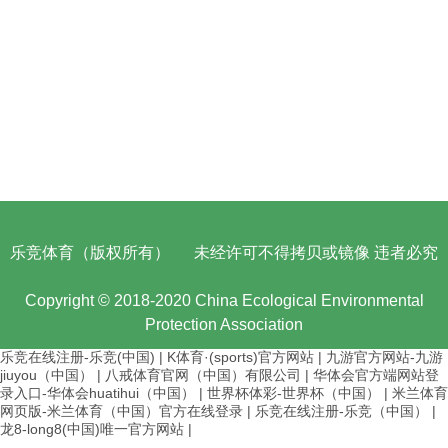
乐竞体育（版权所有）
未经许可不得拷贝或镜像 违者必究
Copyright © 2018-2020 China Ecological Environmental
Protection Association
乐竞在线注册-乐竞(中国)
|
K体育·(sports)官方网站
|
九游官方网站-九游
jiuyou（中国）
|
八戒体育官网（中国）有限公司
|
华体会官方端网站登
录入口-华体会huatihui（中国）
|
世界杯体彩-世界杯（中国）
|
米兰体育
网页版-米兰体育（中国）官方在线登录
|
乐竞在线注册-乐竞（中国）
|
龙8-long8(中国)唯一官方网站
|